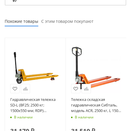
97
Похожие товары
С этим товаром покупают
Гидравлическая тележка
Тележка складская
SD-L (BF25; 2500 кг;
гидравлическая Сибталь,
1500х550 мм; RDP)
модель ACR, 2500 кг, L 1500
СМАРТЛИФТ (SMARTLIFT)
мм
В наличии
В наличии
31 170
₽
31 510
₽