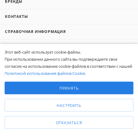
БРЕНДЫ
КОНТАКТЫ
СПРАВОЧНАЯ ИНФОРМАЦИЯ
О КОМПАНИИ
Этот веб-сайт использует cookie-файлы.
При использовании данного сайта вы подтверждаете свое
КОМПАНИЯМ
согласие на использование cookie-файлов в соответствии с нашей
Политикой использования файлов Cookie
.
ПОКУПАТЕЛЯМ
Выберите настройки cookie
Минимальные
ПРИНЯТЬ
Аналитические/Функциональные
8 (800) 600-95-10
ЗАКАЗАТЬ ЗВОНОК
НАСТРОИТЬ
zakaz@belapex.ru
ОТКАЗАТЬСЯ
г. Москва, ул. Промышленная, д. 11