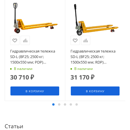
Гидравлическая тележка
Гидравлическая тележка
SD-L (BF25; 2500 кг;
SD-L (BF25; 2500 кг;
1500х550 мм; PDP)
1500х550 мм; RDP)
СМАРТЛИФТ (SMARTLIFT)
СМАРТЛИФТ (SMARTLIFT)
В наличии
В наличии
30 710
₽
31 170
₽
В КОРЗИНУ
В КОРЗИНУ
Статьи