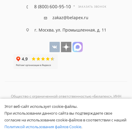
8 (800) 600-95-10
ЗАКАЗАТЬ ЗВОНОК
zakaz@belapex.ru
г. Москва, ул. Промышленная, д. 11
Общество с ограниченной ответственностью «Белапекс», ИНН
9724
044802
Этот веб-сайт использует cookie-файлы.
Обращаем ваше внимание, что вся представленная на сайте
При использовании данного сайта вы подтверждаете свое
информация носит исключительно информационный характер и не
согласие на использование cookie-файлов в соответствии с нашей
является публичной офертой.
Вы принимаете условия
политики
Политикой использования файлов Cookie
.
конфиденциальности
и
пользовательского соглашения
каждый раз,