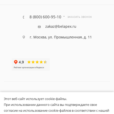
8 (800) 600-95-10
ЗАКАЗАТЬ ЗВОНОК
zakaz@belapex.ru
г. Москва, ул. Промышленная, д. 11
Общество с ограниченной ответственностью «Белапекс», ИНН
Этот веб-сайт использует cookie-файлы.
9724
044802
Обращаем ваше внимание, что вся представленная на сайте
При использовании данного сайта вы подтверждаете свое
информация носит исключительно информационный характер и не
согласие на использование cookie-файлов в соответствии с нашей