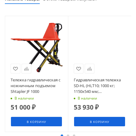
Тележка гидравлическая с
Гидравлическая тележка
ножничным подъемом
SD-HL (HLT10; 1000 кг;
Shtapler JF 1000
1150х540 мм;
высокоподъемная 800 мм)
В наличии
В наличии
СМАРТЛИФТ (SMARTLIFT)
51 000
₽
53 930
₽
В КОРЗИНУ
В КОРЗИНУ