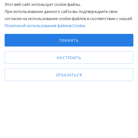
Этот веб-сайт использует cookie-файлы.
КОМПАНИЯМ
При использовании данного сайта вы подтверждаете свое
согласие на использование cookie-файлов в соответствии с нашей
ПОКУПАТЕЛЯМ
Политикой использования файлов Cookie
.
Выберите настройки cookie
Минимальные
ПРИНЯТЬ
8 (800) 600-95-10
Аналитические/Функциональные
ЗАКАЗАТЬ ЗВОНОК
zakaz@belapex.ru
НАСТРОИТЬ
г. Москва, ул. Промышленная, д. 11
ОТКАЗАТЬСЯ