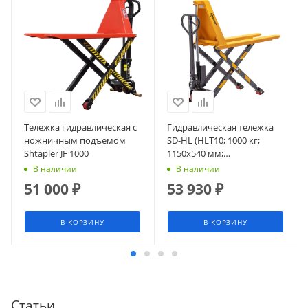
Тележка гидравлическая с
Гидравлическая тележка
ножничным подъемом
SD-HL (HLT10; 1000 кг;
Shtapler JF 1000
1150х540 мм;
высокоподъемная 800 мм)
В наличии
В наличии
СМАРТЛИФТ (SMARTLIFT)
51 000
₽
53 930
₽
В КОРЗИНУ
В КОРЗИНУ
Статьи