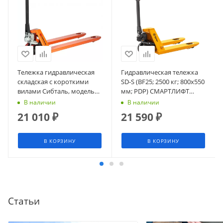
Тележка гидравлическая
Гидравлическая тележка
складская с короткими
SD-S (BF25; 2500 кг; 800х550
вилами Сибталь, модель
мм; PDP) СМАРТЛИФТ
ACR, 2500 кг, L 800 мм
(SMARTLIFT)
В наличии
В наличии
21 010
₽
21 590
₽
В КОРЗИНУ
В КОРЗИНУ
Статьи