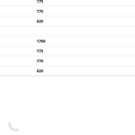
775
770
820
1760
775
770
820