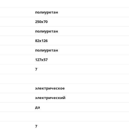
полиуретан
250x70
полиуретан
82x126
полиуретан
127x57
7
электрическое
электрический
да
7