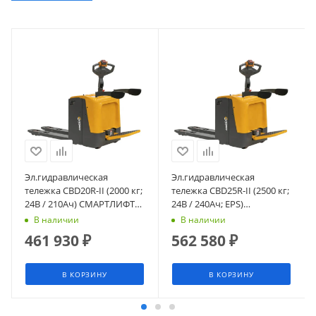
Эл.гидравлическая
Эл.гидравлическая
тележка CBD20R-II (2000 кг;
тележка CBD25R-II (2500 кг;
24В / 210Ач) СМАРТЛИФТ
24В / 240Ач; EPS)
(SMARTLIFT)
СМАРТЛИФТ (SMARTLIFT)
В наличии
В наличии
461 930
₽
562 580
₽
В КОРЗИНУ
В КОРЗИНУ