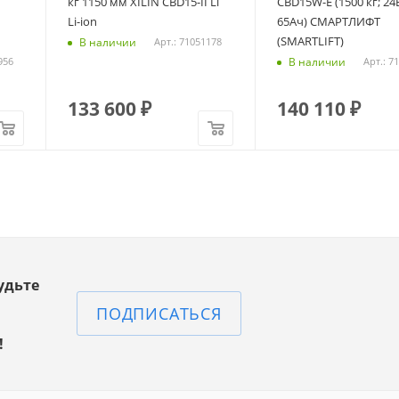
кг 1150 мм XILIN CBD15-II Li
CBD15W-E (1500 кг; 24В
Li-ion
65Ач) СМАРТЛИФТ
(SMARTLIFT)
В наличии
Арт.: 71051178
В наличии
956
Арт.: 7
133 600
₽
140 110
₽
удьте
ПОДПИСАТЬСЯ
!