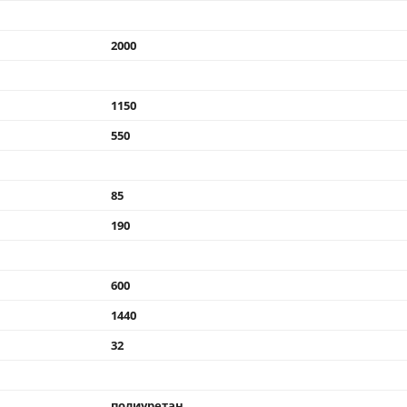
2000
1150
550
85
190
600
1440
32
полиуретан