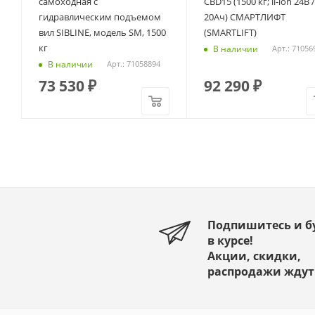
самоходная c
CBD15 (1500 кг; li-ion 24В /
гидравлическим подъемом
20Ач) СМАРТЛИФТ
вил SIBLINE, модель SM, 1500
(SMARTLIFT)
кг
В наличии
Арт.: 71056
В наличии
Арт.: 71058894
73 530
₽
92 290
₽
Подпишитесь и б
в курсе!
Акции, скидки,
распродажи ждут