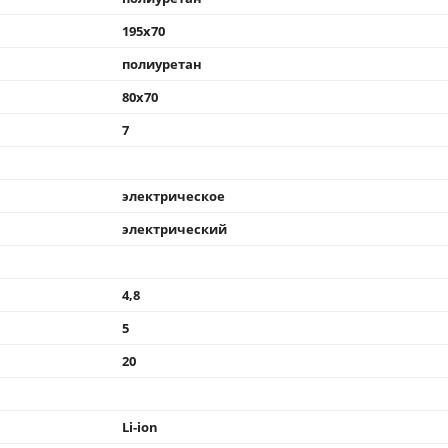
195x70
полиуретан
80x70
7
электрическое
электрический
4,8
5
20
Li-ion