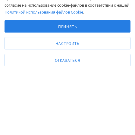
согласие на использование cookie-файлов в соответствии с нашей
г. Москва, ул. Промышленная, д. 11
Политикой использования файлов Cookie
.
Выберите настройки cookie
Минимальные
ПРИНЯТЬ
Аналитические/Функциональные
НАСТРОИТЬ
ОТКАЗАТЬСЯ
Общество с ограниченной ответственностью «Белапекс», ИНН
9724
044802
Обращаем ваше внимание, что вся представленная на сайте
информация носит исключительно информационный характер и не
является публичной офертой.
Вы принимаете условия
политики
конфиденциальности
и
пользовательского соглашения
каждый раз,
когда оставляете свои данные в любой форме обратной связи на
сайте Белапекс.ру.
© 2020 — 2025 Белапекс.ру