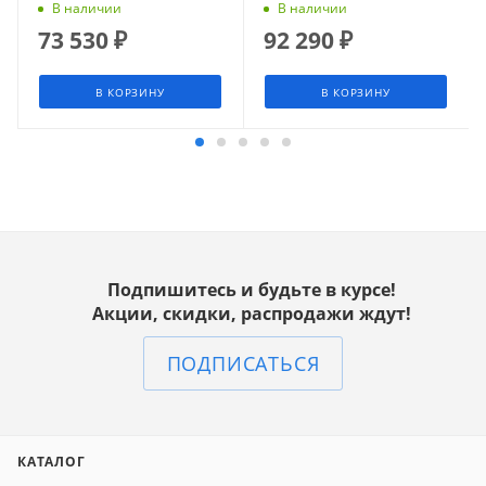
подъемом вил SIBLINE,
(SMARTLIFT)
В наличии
В наличии
модель SM, 1500 кг
73 530
₽
92 290
₽
В КОРЗИНУ
В КОРЗИНУ
Подпишитесь и будьте в курсе!
Акции, скидки, распродажи ждут!
ПОДПИСАТЬСЯ
КАТАЛОГ