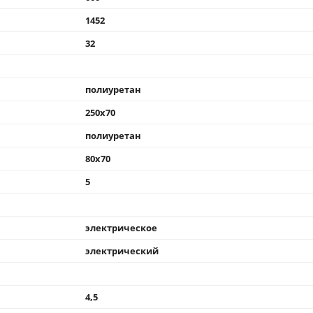
1452
32
полиуретан
250x70
полиуретан
80x70
5
электрическое
электрический
4,5