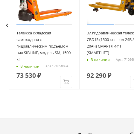
Тележка складская
Эл.гидравлическая тележ
самоходная c
CBD15 (1500 кг; li-ion 24В /
гидравлическим подъемом
20Ач) СМАРТЛИФТ
вил SIBLINE, модель SM, 1500
(SMARTLIFT)
кг
В наличии
Арт.: 71056
В наличии
Арт.: 71058894
73 530
₽
92 290
₽