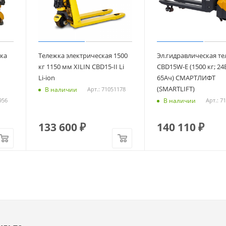
ка
Тележка электрическая 1500
Эл.гидравлическая т
кг 1150 мм XILIN CBD15-II Li
CBD15W-E (1500 кг; 24В
Li-ion
65Ач) СМАРТЛИФТ
(SMARTLIFT)
В наличии
Арт.: 71051178
В наличии
956
Арт.: 7
133 600
₽
140 110
₽