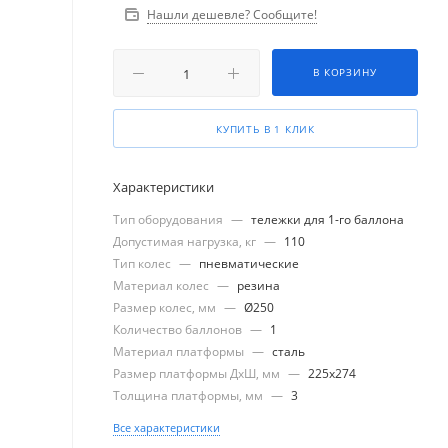
Нашли дешевле? Сообщите!
В КОРЗИНУ
КУПИТЬ В 1 КЛИК
Характеристики
Тип оборудования
—
тележки для 1-го баллона
Допустимая нагрузка, кг
—
110
Тип колес
—
пневматические
Материал колес
—
резина
Размер колес, мм
—
Ø250
Количество баллонов
—
1
Материал платформы
—
сталь
Размер платформы ДхШ, мм
—
225x274
Толщина платформы, мм
—
3
Все характеристики