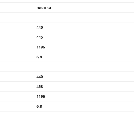
пленка
440
445
1196
6,8
440
458
1196
6,8