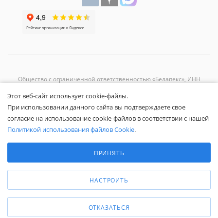
Общество с ограниченной ответственностью «Белапекс», ИНН
9724
044802
Этот веб-сайт использует cookie-файлы.
Обращаем ваше внимание, что вся представленная на сайте
При использовании данного сайта вы подтверждаете свое
информация носит исключительно информационный характер и не
согласие на использование cookie-файлов в соответствии с нашей
является публичной офертой.
Вы принимаете условия
политики
Политикой использования файлов Cookie
.
конфиденциальности
и
пользовательского соглашения
каждый раз,
Выберите настройки cookie
когда оставляете свои данные в любой форме обратной связи на
Минимальные
ПРИНЯТЬ
сайте Белапекс.ру.
Аналитические/Функциональные
© 2020 — 2025 Белапекс.ру
НАСТРОИТЬ
ОТКАЗАТЬСЯ