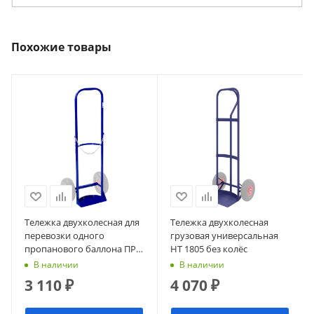
Похожие товары
Тележка двухколесная для
Тележка двухколесная
перевозки одного
грузовая универсальная
пропанового баллона ПР 1
НТ 1805 без колёс
без колёс
В наличии
В наличии
3 110
₽
4 070
₽