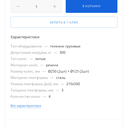
В КОРЗИНУ
КУПИТЬ В 1 КЛИК
Характеристики
Тип оборудования
—
тележки грузовые
Допустимая нагрузка, кг
—
300
Тип колес
—
литые
Материал колес
—
резина
Размер колес, мм
—
Ø250 (2шт) + Ø125 (2шт)
Материал платформы
—
сталь
Размер платформы ДхШ, мм
—
210x500
Толщина платформы, мм
—
3
Количество колес
—
4
Все характеристики