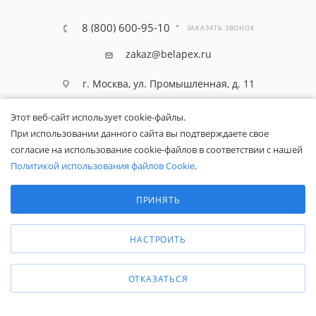
8 (800) 600-95-10
ЗАКАЗАТЬ ЗВОНОК
zakaz@belapex.ru
г. Москва, ул. Промышленная, д. 11
Этот веб-сайт использует cookie-файлы.
При использовании данного сайта вы подтверждаете свое
согласие на использование cookie-файлов в соответствии с нашей
Политикой использования файлов Cookie
.
Выберите настройки cookie
Минимальные
ПРИНЯТЬ
Аналитические/Функциональные
НАСТРОИТЬ
Общество с ограниченной ответственностью «Белапекс», ИНН
9724
044802
Обращаем ваше внимание, что вся представленная на сайте
ОТКАЗАТЬСЯ
информация носит исключительно информационный характер и не
является публичной офертой.
Вы принимаете условия
политики