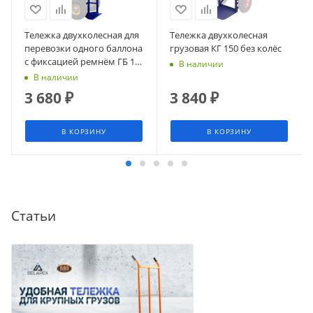
Тележка двухколесная для
Тележка двухколесная
перевозки одного баллона
грузовая КГ 150 без колёс
с фиксацией ремнём ГБ 1
В наличии
без колёс
В наличии
3 680
₽
3 840
₽
В КОРЗИНУ
В КОРЗИНУ
Статьи