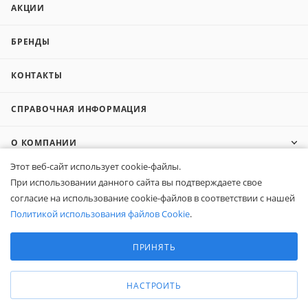
АКЦИИ
БРЕНДЫ
КОНТАКТЫ
СПРАВОЧНАЯ ИНФОРМАЦИЯ
О КОМПАНИИ
Этот веб-сайт использует cookie-файлы.
КОМПАНИЯМ
При использовании данного сайта вы подтверждаете свое
согласие на использование cookie-файлов в соответствии с нашей
ПОКУПАТЕЛЯМ
Политикой использования файлов Cookie
.
Выберите настройки cookie
Минимальные
ПРИНЯТЬ
8 (800) 600-95-10
Аналитические/Функциональные
ЗАКАЗАТЬ ЗВОНОК
zakaz@belapex.ru
НАСТРОИТЬ