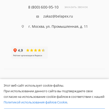
8 (800) 600-95-10
ЗАКАЗАТЬ ЗВОНОК
zakaz@belapex.ru
г. Москва, ул. Промышленная, д. 11
Общество с ограниченной ответственностью «Белапекс», ИНН
Этот веб-сайт использует cookie-файлы.
9724
044802
Обращаем ваше внимание, что вся представленная на сайте
При использовании данного сайта вы подтверждаете свое
информация носит исключительно информационный характер и не
согласие на использование cookie-файлов в соответствии с нашей
является публичной офертой.
Политикой использования файлов Cookie
.
Вы принимаете условия
политики
Выберите настройки cookie