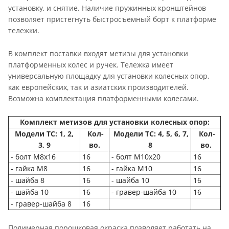
установку, и снятие. Наличие пружинных кронштейнов
позволяет пристегнуть быстросъемный борт к платформе
тележки.
В комплект поставки входят метизы для установки
платформенных колес и ручек. Тележка имеет
универсальную площадку для установки колесных опор,
как европейских, так и азиатских производителей.
Возможна комплектация платформенными колесами.
Комплект метизов для установки колесных опор:
Модели ТС: 1, 2,
Кол-
Модели ТС: 4, 5, 6, 7,
Кол-
3, 9
во.
8
во.
- болт М8х16
16
- болт М10х20
16
- гайка М8
16
- гайка M10
16
- шайба 8
16
- шайба 10
16
- шайба 10
16
- гравер-шайба 10
16
- гравер-шайба 8
16
Полимерная порошковая окраска позволяет работать на