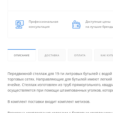
Профессиональная
Доступные цены
консультация
на лучшие бренд
ОПИСАНИЕ
ДОСТАВКА
ОПЛАТА
КАК КУП
Передвижной стеллаж для 19-ти литровых бутылей с водой Т
торговых сетях. Направляющие для бутылей имеют легкий у
ячейке. Стеллаж изготовлен из труб прямоугольного, квадр
осуществляется при помощи штампованных уголков, которы
В комплект поставки входит комплект метизов.
Возможна комплектация колесами с болтовым креплением 