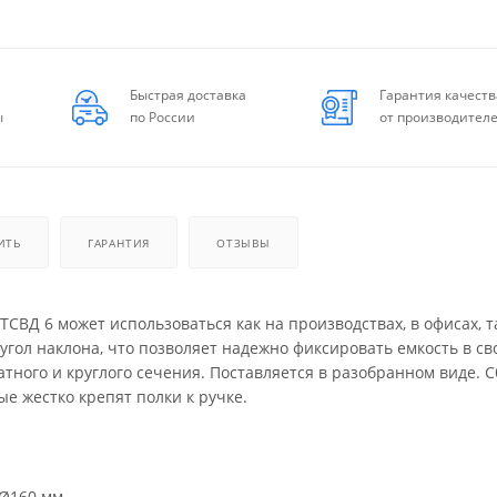
Быстрая доставка
Гарантия качеств
ы
по России
от производител
ИТЬ
ГАРАНТИЯ
ОТЗЫВЫ
СВД 6 может использоваться как на производствах, в офисах, та
гол наклона, что позволяет надежно фиксировать емкость в св
атного и круглого сечения. Поставляется в разобранном виде. 
е жестко крепят полки к ручке.
Ø160 мм.