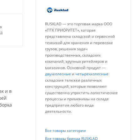
RUSKLAD — это торговая марка ООО
а
«ПТК ПРИОРИТЕТ», которая
ей
представлена складской и сервисной
техникой для хранения и перевозки
грузов, решения задач
производственных, складских
компаний, крупных ритейлеров и
магазинов. Основной продукт —
двухколесные
и
четырехколесные
складские тележки различных
конструкций, которые позволяют
к и в
существенно упростить логистические
оей
процессы и применимы на складе
Сборка
предприятия любого вида
деятельности.
Все товары категории
Все товары бренда RUSKLAD