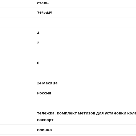
сталь
715x445
4
2
6
24 месяца
Россия
тележка, комплект метизов для установки коле
паспорт
пленка