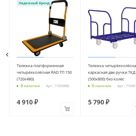
Надежный бренд
Тележка платформенная
Тележка четырёхколёсна
Р
четырёхколёсная RAD ТП 150
каркасная две ручки ТКД
(720х480)
(500х800) без колёс
В наличии
В наличии
Арт.: 71059880
Арт.: 71049
4 910
₽
5 790
₽