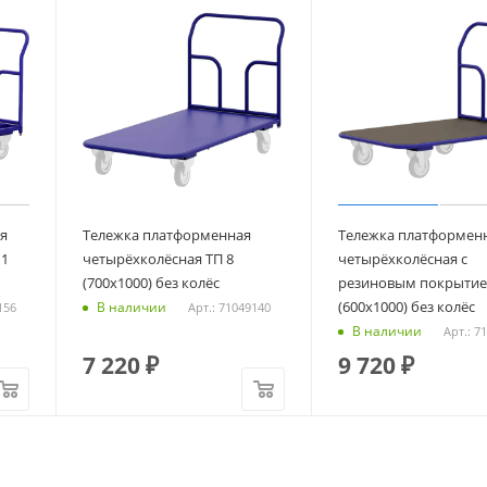
я
Тележка платформенная
Тележка платформен
 1
четырёхколёсная ТП 8
четырёхколёсная с
(700х1000) без колёс
резиновым покрытие
(600х1000) без колёс
В наличии
156
Арт.: 71049140
В наличии
Арт.: 7
7 220
₽
9 720
₽