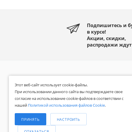
Подпишитесь и б
в курсе!
Акции, скидки,
распродажи ждут
КАТАЛОГ
О КОМПАНИИ
Этот веб-сайт использует cookie-файлы.
АКЦИИ
Реквизиты
При использовании данного сайта вы подтверждаете свое
Наши сертификаты
согласие на использование cookie-файлов в соответствии с
БРЕНДЫ
нашей
Политикой использования файлов Cookie
.
Отзывы
Выберите настройки cookie
КОНТАКТЫ
Новости
Минимальные
ПРИНЯТЬ
НАСТРОИТЬ
Блог
СПРАВОЧНАЯ
Аналитические/Функциональные
ИНФОРМАЦИЯ
ОТКАЗАТЬСЯ