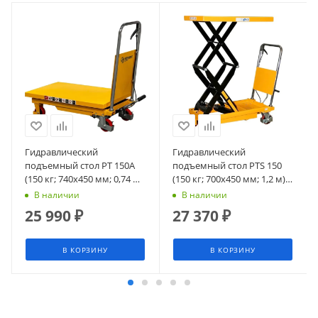
Гидравлический
Гидравлический
подъемный стол PT 150A
подъемный стол PTS 150
(150 кг; 740x450 мм; 0,74 м)
(150 кг; 700х450 мм; 1,2 м)
СМАРТЛИФТ (SMARTLIFT)
СМАРТЛИФТ (SMARTLIFT)
В наличии
В наличии
25 990
₽
27 370
₽
В КОРЗИНУ
В КОРЗИНУ