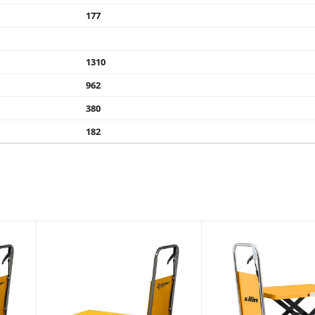
177
1310
962
380
182