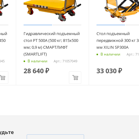
ный
Гидравлический подъемный
Стол подъемный
450
стол PT 500A (500 кг; 815х500
передвижной 300 кг 3
мм; 0,9 м) СМАРТЛИФТ
мм XILIN SP300А
(SMARTLIFT)
В наличии
Арт.: 7
В наличии
045
Арт.: 71057049
28 640
₽
33 030
₽
удьте