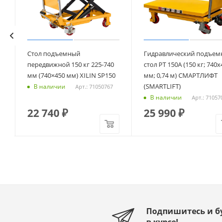
Стол подъемный
Гидравлический подъем
передвижной 150 кг 225-740
стол PT 150A (150 кг; 740x
мм (740×450 мм) XILIN SP150
мм; 0,74 м) СМАРТЛИФТ
(SMARTLIFT)
В наличии
Арт.: 71050767
В наличии
Арт.: 71057
22 740
₽
25 990
₽
Подпишитесь и б