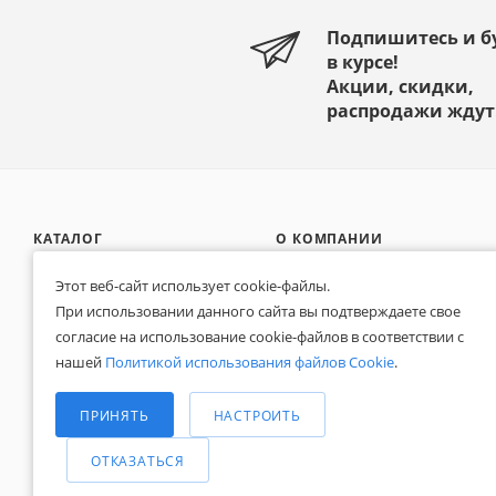
Подпишитесь и б
в курсе!
Акции, скидки,
распродажи ждут
КАТАЛОГ
О КОМПАНИИ
АКЦИИ
Реквизиты
Этот веб-сайт использует cookie-файлы.
Наши сертификаты
При использовании данного сайта вы подтверждаете свое
БРЕНДЫ
согласие на использование cookie-файлов в соответствии с
Отзывы
нашей
Политикой использования файлов Cookie
.
КОНТАКТЫ
Новости
Выберите настройки cookie
Блог
СПРАВОЧНАЯ
Минимальные
ПРИНЯТЬ
НАСТРОИТЬ
ИНФОРМАЦИЯ
Аналитические/Функциональные
ОТКАЗАТЬСЯ