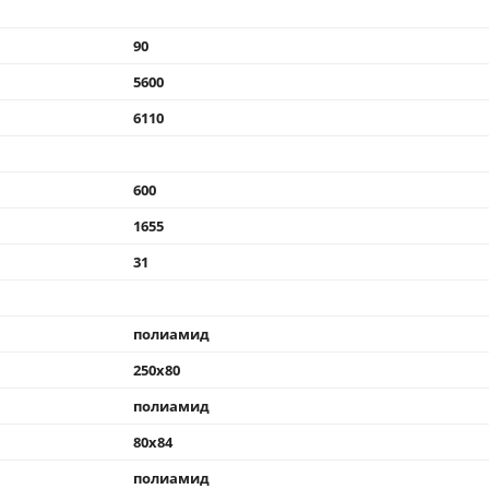
90
5600
6110
600
1655
31
полиамид
250x80
полиамид
80x84
полиамид