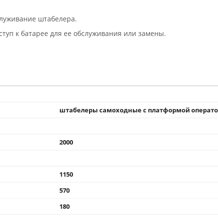
луживание штабелера.
туп к батарее для ее обслуживания или замены.
штабелеры самоходные с платформой операт
2000
1150
570
180