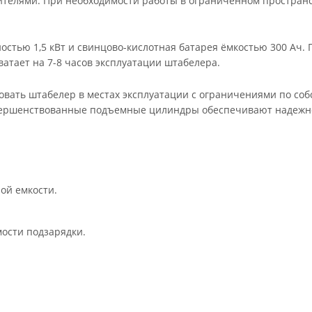
телями. При необходимости работы в ограниченном простран
стью 1,5 кВт и свинцово-кислотная батарея ёмкостью 300 Ач. 
атает на 7-8 часов эксплуатации штабелера.
овать штабелер в местах эксплуатации с ограничениями по со
овершенствованные подъемные цилиндры обеспечивают надежн
ой емкости.
ости подзарядки.