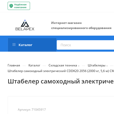
Интернет-магазин
специализированного оборудования
Каталог
—
—
—
—
Главная
Каталог
Складская техника
Штабелеры
Штабелер самоxодный электрический CDDK20 2056 (2000 кг, 5,6 м) С
Штабелер самоxодный электрическ
Артикул:
71045917