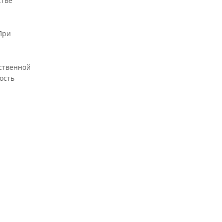
стве
При
бственной
ость