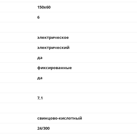
150x60
6
электрическое
электрический
да
фиксированные
да
7,1
свинцово-кислотный
24/300