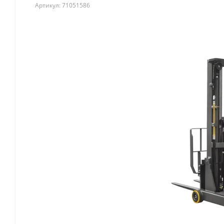
Артикул:
71051586