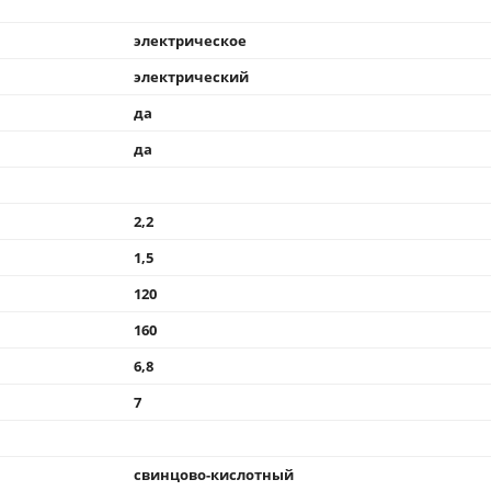
электрическое
электрический
да
да
2,2
1,5
120
160
6,8
7
свинцово-кислотный