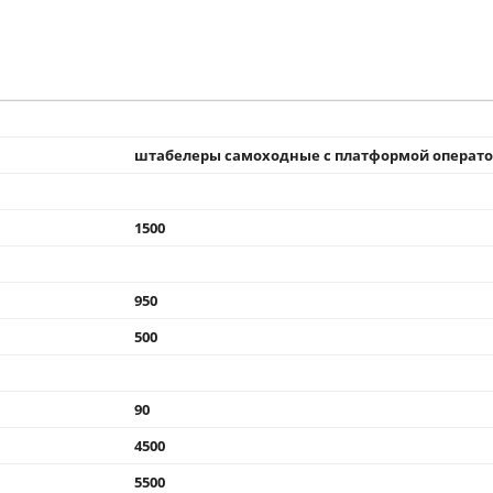
штабелеры самоходные с платформой операт
1500
950
500
90
4500
5500