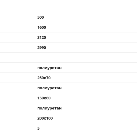
500
1600
3120
2990
полиуретан
250x70
полиуретан
150x60
полиуретан
200x100
5