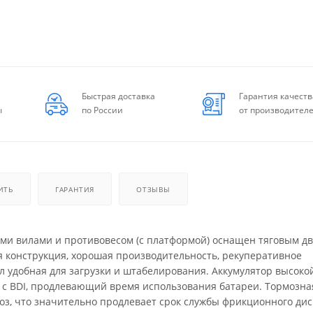
Быстрая доставка
Гарантия качеств
ы
по России
от производител
ИТЬ
ГАРАНТИЯ
ОТЗЫВЫ
ными вилами и противовесом (с платформой) оснащен тяговым д
я конструкция, хорошая производительность, рекуперативное
л удобная для загрузки и штабелирования. Аккумулятор высоко
 с BDI, продлевающий время использования батареи. Тормозна
оз, что значительно продлевает срок службы фрикционного дис