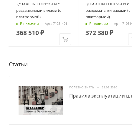
2,5 м XILIN CDD15K-EN с
3,0 м XILIN CDD15K-EN с
раздвижными вилами (с
раздвижными вилами (с
платформой)
платформой)
В наличии
В наличии
Арт.: 71051401
Арт.: 71051
368 510
₽
372 380
₽
Статьи
ПОЛЕЗНО ЗНАТЬ
—
28.05.2020
Правила эксплуатации ш