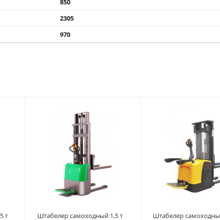
850
2305
970
5 т
Штабелер самоходный 1,5 т
Штабелер самоходный