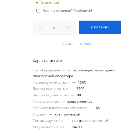
В наличии
Нашли дешевле? Сообщите!
В КОРЗИНУ
КУПИТЬ В 1 КЛИК
Характеристики
Тип оборудования
—
штабелеры самоходные с
платформой оператора
Грузоподъемность, кг
—
1500
Высота подъема, мм
—
3500
Высота подхвата, мм
—
90
Передвижение
—
электрическое
Наличие платформы оператора
—
да
Подъем
—
электрический
Тип аккумулятора
—
свинцово-кислотный
Аккумулятор, V/Ah
—
24/200