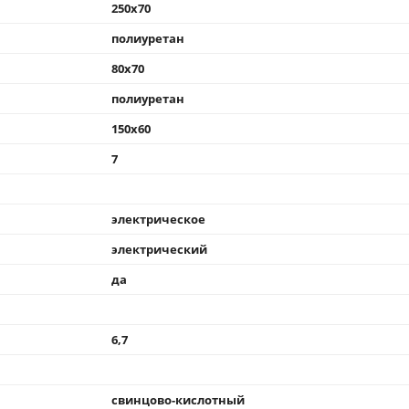
250x70
полиуретан
80x70
полиуретан
150x60
7
электрическое
электрический
да
6,7
свинцово-кислотный