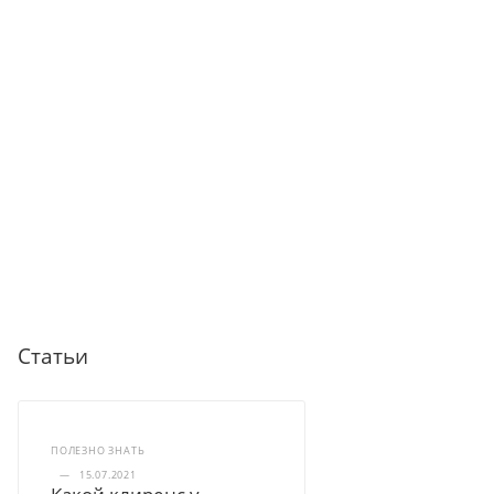
В КОРЗИНУ
В КОРЗИНУ
Статьи
ПОЛЕЗНО ЗНАТЬ
—
15.07.2021
Какой клиренс у
штабелеров?