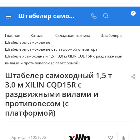
0
Штабелер самоходный 1,5 т 3,0 м XILIN CQD15R с раздвижными вилами и противовесом (с платформой) - купить в Belapex
—
—
—
—
Главная
Каталог
Складская техника
Штабелеры
—
Штабелеры самоходные
—
Штабелеры самоходные с платформой оператора
Штабелер самоходный 1,5 т 3,0 м XILIN CQD15R с раздвижными
вилами и противовесом (с платформой)
Штабелер самоходный 1,5 т
3,0 м XILIN CQD15R с
раздвижными вилами и
противовесом (с
платформой)
Артикул:
71051606