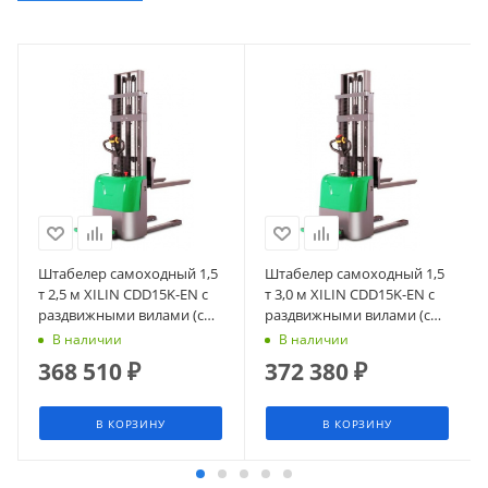
Штабелер самоходный 1,5
Штабелер самоходный 1,5
т 2,5 м XILIN CDD15K-EN с
т 3,0 м XILIN CDD15K-EN с
раздвижными вилами (с
раздвижными вилами (с
платформой)
платформой)
В наличии
В наличии
368 510
₽
372 380
₽
В КОРЗИНУ
В КОРЗИНУ