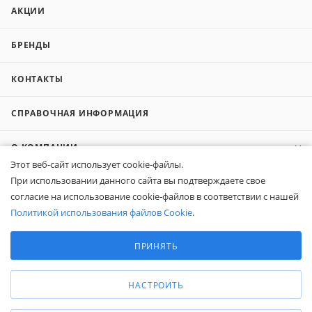
АКЦИИ
БРЕНДЫ
КОНТАКТЫ
СПРАВОЧНАЯ ИНФОРМАЦИЯ
О КОМПАНИИ
Этот веб-сайт использует cookie-файлы.
При использовании данного сайта вы подтверждаете свое
КОМПАНИЯМ
согласие на использование cookie-файлов в соответствии с нашей
Политикой использования файлов Cookie
.
ПОКУПАТЕЛЯМ
Выберите настройки cookie
Минимальные
ПРИНЯТЬ
Аналитические/Функциональные
8 (800) 600-95-10
ЗАКАЗАТЬ ЗВОНОК
НАСТРОИТЬ
zakaz@belapex.ru