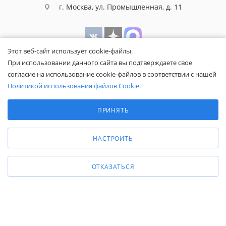
г. Москва, ул. Промышленная, д. 11
Этот веб-сайт использует cookie-файлы.
При использовании данного сайта вы подтверждаете свое
согласие на использование cookie-файлов в соответствии с нашей
Политикой использования файлов Cookie
.
Выберите настройки cookie
Минимальные
ПРИНЯТЬ
Аналитические/Функциональные
Общество с ограниченной ответственностью «Белапекс», ИНН
9724
044802
НАСТРОИТЬ
Обращаем ваше внимание, что вся представленная на сайте
информация носит исключительно информационный характер и не
является публичной офертой.
ОТКАЗАТЬСЯ
Вы принимаете условия
политики
конфиденциальности
и
пользовательского соглашения
каждый раз,
когда оставляете свои данные в любой форме обратной связи на
сайте Белапекс.ру.
© 2020 — 2025 Белапекс.ру