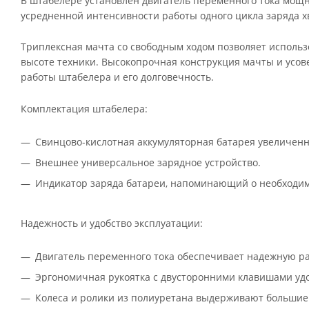
В штабелере установлен двигатель переменного тока мощно
усредненной интенсивности работы одного цикла заряда хв
Триплексная мачта со свободным ходом позволяет использ
высоте техники. Высокопрочная конструкция мачты и ус
работы штабелера и его долговечность.
Комплектация штабелера:
Свинцово-кислотная аккумуляторная батарея увеличенн
Внешнее универсальное зарядное устройство.
Индикатор заряда батареи, напоминающий о необходим
Надежность и удобство эксплуатации:
Двигатель переменного тока обеспечивает надежную ра
Эргономичная рукоятка с двусторонними клавишами удо
Колеса и ролики из полиуретана выдерживают большие 