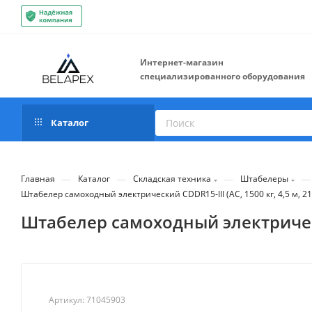
Интернет-магазин
специализированного оборудования
Каталог
—
—
—
—
Главная
Каталог
Складская техника
Штабелеры
Штабелер самоxодный электрический CDDR15-III (AC, 1500 кг, 4,5 м, 2
Штабелер самоxодный электрически
Артикул:
71045903