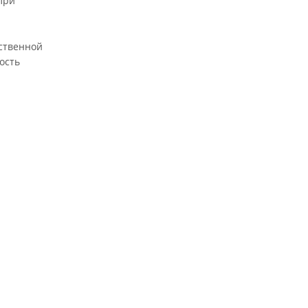
При
бственной
ость