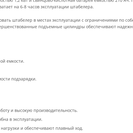
стью 1,2 кВт и свинцово-кислотная батарея емкостью 210 Ач. 
атает на 6-8 часов эксплуатации штабелера.
овать штабелер в местах эксплуатации с ограничениями по со
овершенствованные подъемные цилиндры обеспечивают надежн
ой емкости.
ости подзарядки.
боту и высокую производительность.
бна в эксплуатации.
нагрузки и обеспечивают плавный ход.