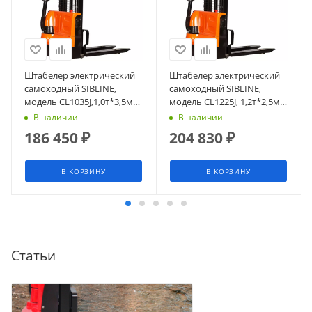
Штабелер электрический
Штабелер электрический
самоходный SIBLINE,
самоходный SIBLINE,
модель CL1035J,1,0т*3,5м
модель CL1225J, 1,2т*2,5м
(сопровождаемый),
(сопровождаемый),
В наличии
В наличии
гелевая АКБ
гелевая АКБ
186 450
₽
204 830
₽
В КОРЗИНУ
В КОРЗИНУ
Статьи