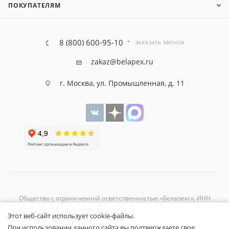
ПОКУПАТЕЛЯМ
8 (800) 600-95-10
ЗАКАЗАТЬ ЗВОНОК
zakaz@belapex.ru
г. Москва, ул. Промышленная, д. 11
Общество с ограниченной ответственностью «Белапекс», ИНН
9724
044802
Этот веб-сайт использует cookie-файлы.
Обращаем ваше внимание, что вся представленная на сайте
При использовании данного сайта вы подтверждаете свое
информация носит исключительно информационный характер и не