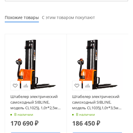
Похожие товары
С этим товаром покупают
Штабелер электрический
Штабелер электрический
самоходный SIBLINE,
самоходный SIBLINE,
модель CL1025J, 1,0т*2,5м
модель CL1035J,1,0т*3,5м
(сопровождаемый),
(сопровождаемый),
В наличии
В наличии
гелевая АКБ
гелевая АКБ
170 690
₽
186 450
₽