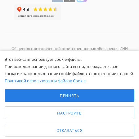
Общество с ограниченной ответственностью «Белапекс», ИНН
9724
044802
Этот веб-сайт использует cookie-файлы.
Обращаем ваше внимание, что вся представленная на сайте
При использовании данного сайта вы подтверждаете свое
информация носит исключительно информационный характер и не
согласие на использование cookie-файлов в соответствии с нашей
является публичной офертой.
Вы принимаете условия
политики
Политикой использования файлов Cookie
.
конфиденциальности
и
пользовательского соглашения
каждый раз,
Выберите настройки cookie
когда оставляете свои данные в любой форме обратной связи на
Минимальные
ПРИНЯТЬ
сайте Белапекс.ру.
Аналитические/Функциональные
© 2020 — 2025 Белапекс.ру
НАСТРОИТЬ
ОТКАЗАТЬСЯ