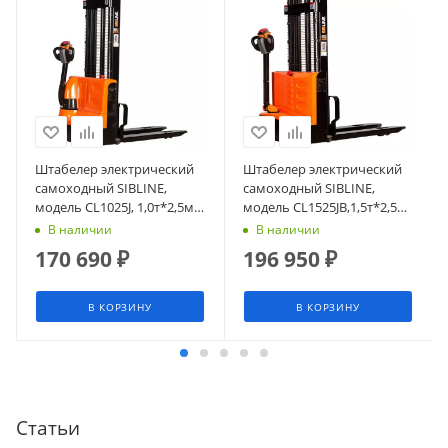
Штабелер электрический
Штабелер электрический
самоходный SIBLINE,
самоходный SIBLINE,
модель CL1025J, 1,0т*2,5м
модель CL1525JB,1,5т*2,5м
(сопровождаемый),
(сопровождаемый),
В наличии
В наличии
гелевая АКБ
гелевая АКБ
170 690
₽
196 950
₽
В КОРЗИНУ
В КОРЗИНУ
Статьи