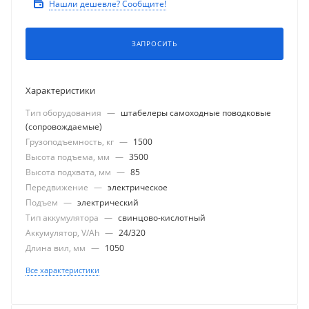
Нашли дешевле? Сообщите!
ЗАПРОСИТЬ
Характеристики
Тип оборудования
—
штабелеры самоходные поводковые
(сопровождаемые)
Грузоподъемность, кг
—
1500
Высота подъема, мм
—
3500
Высота подхвата, мм
—
85
Передвижение
—
электрическое
Подъем
—
электрический
Тип аккумулятора
—
свинцово-кислотный
Аккумулятор, V/Ah
—
24/320
Длина вил, мм
—
1050
Все характеристики