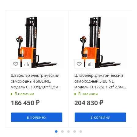
Штабелер электрический
Штабелер электрический
самоходный SIBLINE,
самоходный SIBLINE,
модель CL1035J,1,0т*3,5м
модель CL1225J, 1,2т*2,5м
(сопровождаемый),
(сопровождаемый),
В наличии
В наличии
гелевая АКБ
гелевая АКБ
186 450
₽
204 830
₽
В КОРЗИНУ
В КОРЗИНУ