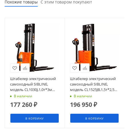
Похожие товары
С этим товаром покупают
Штабелер электрический
Штабелер электрический
самоходный SIBLINE,
самоходный SIBLINE,
модель CL1030J,1,0т*3м
модель CL1525JB,1,5т*2,5м
(сопровождаемый),
(сопровождаемый),
В наличии
В наличии
гелевая АКБ
гелевая АКБ
177 260
₽
196 950
₽
В КОРЗИНУ
В КОРЗИНУ