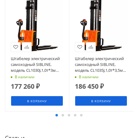
Штабелер электрический
Штабелер электрический
самоходный SIBLINE,
самоходный SIBLINE,
модель CL1030J,1,0т*3м
модель CL1035J,1,0т*3,5м
(сопровождаемый),
(сопровождаемый),
В наличии
В наличии
гелевая АКБ
гелевая АКБ
177 260
₽
186 450
₽
В КОРЗИНУ
В КОРЗИНУ
Статьи