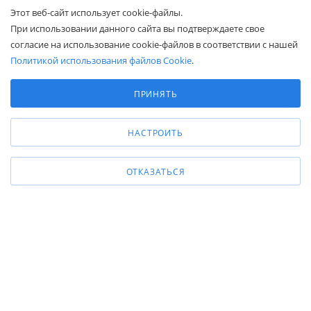
Этот веб-сайт использует cookie-файлы.
При использовании данного сайта вы подтверждаете свое
КОМПАНИЯМ
согласие на использование cookie-файлов в соответствии с нашей
Политикой использования файлов Cookie
.
ПОКУПАТЕЛЯМ
Выберите настройки cookie
Минимальные
ПРИНЯТЬ
Аналитические/Функциональные
8 (800) 600-95-10
ЗАКАЗАТЬ ЗВОНОК
НАСТРОИТЬ
zakaz@belapex.ru
г. Москва, ул. Промышленная, д. 11
ОТКАЗАТЬСЯ