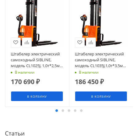
Штабелер электрический
Штабелер электрический
самоходный SIBLINE,
самоходный SIBLINE,
модель CL1025J, 1,0т*2,5м
модель CL1035J,1,0т*3,5м
(сопровождаемый),
(сопровождаемый),
В наличии
В наличии
гелевая АКБ
гелевая АКБ
170 690
₽
186 450
₽
В КОРЗИНУ
В КОРЗИНУ
Статьи