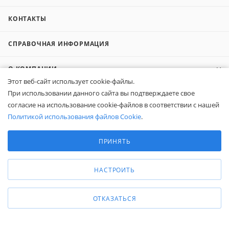
КОНТАКТЫ
СПРАВОЧНАЯ ИНФОРМАЦИЯ
О КОМПАНИИ
Этот веб-сайт использует cookie-файлы.
При использовании данного сайта вы подтверждаете свое
КОМПАНИЯМ
согласие на использование cookie-файлов в соответствии с нашей
Политикой использования файлов Cookie
.
ПОКУПАТЕЛЯМ
Выберите настройки cookie
Минимальные
ПРИНЯТЬ
Аналитические/Функциональные
8 (800) 600-95-10
ЗАКАЗАТЬ ЗВОНОК
НАСТРОИТЬ
zakaz@belapex.ru
г. Москва, ул. Промышленная, д. 11
ОТКАЗАТЬСЯ