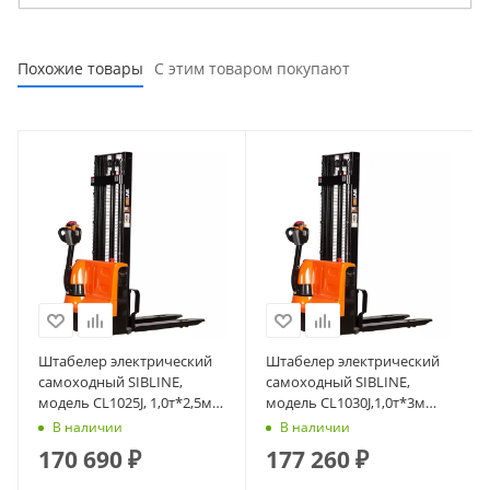
Похожие товары
С этим товаром покупают
Штабелер электрический
Штабелер электрический
самоходный SIBLINE,
самоходный SIBLINE,
модель CL1025J, 1,0т*2,5м
модель CL1030J,1,0т*3м
(сопровождаемый),
(сопровождаемый),
В наличии
В наличии
гелевая АКБ
гелевая АКБ
170 690
₽
177 260
₽