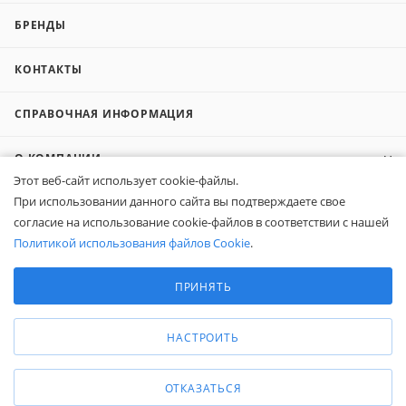
БРЕНДЫ
КОНТАКТЫ
СПРАВОЧНАЯ ИНФОРМАЦИЯ
О КОМПАНИИ
Этот веб-сайт использует cookie-файлы.
При использовании данного сайта вы подтверждаете свое
КОМПАНИЯМ
согласие на использование cookie-файлов в соответствии с нашей
Политикой использования файлов Cookie
.
ПОКУПАТЕЛЯМ
Выберите настройки cookie
Минимальные
ПРИНЯТЬ
Аналитические/Функциональные
8 (800) 600-95-10
ЗАКАЗАТЬ ЗВОНОК
НАСТРОИТЬ
zakaz@belapex.ru
г. Москва, ул. Промышленная, д. 11
ОТКАЗАТЬСЯ