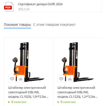
Сертификат дилера Oxlift 2024
305,3 кб
Похожие товары
С этим товаром покупают
Штабелер электрический
Штабелер электрический
самоходный SIBLINE,
самоходный SIBLINE,
модель CL1025J, 1,0т*2,5м
модель CL1225J, 1,2т*2,5м
(сопровождаемый),
(сопровождаемый),
В наличии
В наличии
гелевая АКБ
гелевая АКБ