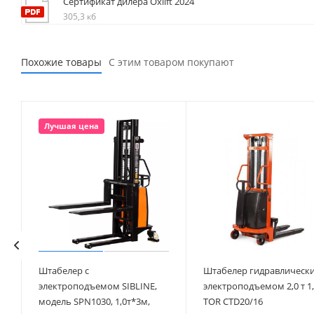
Сертификат дилера Oxlift 2024
305,3 кб
Похожие товары
С этим товаром покупают
Лучшая цена
Штабелер с
Штабелер гидравлически
электроподъемом SIBLINE,
электроподъемом 2,0 т 1,
модель SPN1030, 1,0т*3м,
TOR CTD20/16