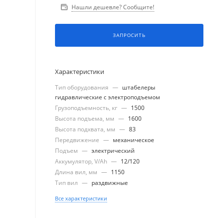
Нашли дешевле? Сообщите!
ЗАПРОСИТЬ
Характеристики
Тип оборудования
—
штабелеры
гидравлические с электроподъемом
Грузоподъемность, кг
—
1500
Высота подъема, мм
—
1600
Высота подхвата, мм
—
83
Передвижение
—
механическое
Подъем
—
электрический
Аккумулятор, V/Ah
—
12/120
Длина вил, мм
—
1150
Тип вил
—
раздвижные
Все характеристики