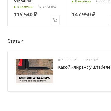
гелевая АКБ
В наличии
Арт.: 71051
В наличии
Арт.: 71058923
115 540
₽
147 950
₽
Статьи
ПОЛЕЗНО ЗНАТЬ
—
15.07.2021
Какой клиренс у штабеле