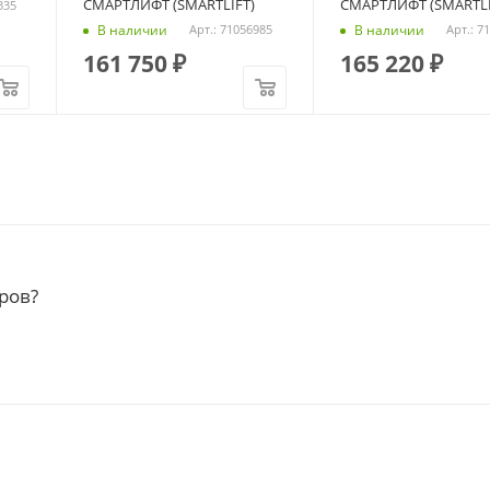
СМАРТЛИФТ (SMARTLIFT)
СМАРТЛИФТ (SMARTLI
335
В наличии
В наличии
Арт.: 71056985
Арт.: 7
161 750
₽
165 220
₽
ров?