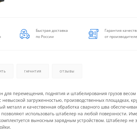
Быстрая доставка
Гарантия качеств
ы
по России
от производител
ИТЬ
ГАРАНТИЯ
ОТЗЫВЫ
н для перемещения, поднятия и штабелирования грузов весом 
х с невысокой загруженностью, производственных площадках, к
ый металл и качественная обработка сварного шва обеспечива
а позволяют использовать штабелер на любой поверхности. Им
комплектуется выносным зарядным устройством. Штабелер не 
ойки.