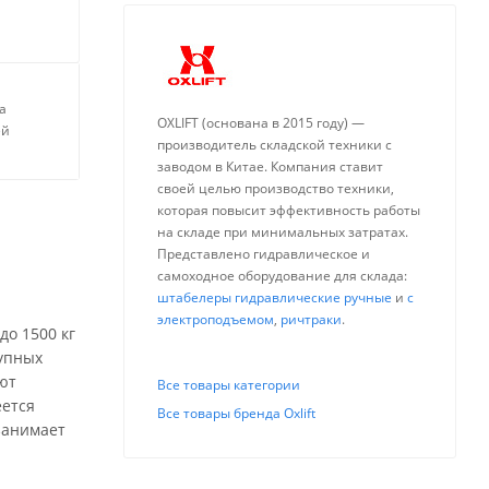
а
OXLIFT (основана в 2015 году) —
ей
производитель складской техники с
заводом в Китае. Компания ставит
своей целью производство техники,
которая повысит эффективность работы
на складе при минимальных затратах.
Представлено гидравлическое и
самоходное оборудование для склада:
штабелеры гидравлические ручные
и
с
электроподъемом
,
ричтраки
.
до 1500 кг
рупных
ют
Все товары категории
еется
Все товары бренда Oxlift
занимает