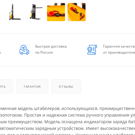
Быстрая доставка
Гарантия качеств
ы
по России
от производител
ИТЬ
ГАРАНТИЯ
ОТЗЫВЫ
еменная модель штабелеров, использующихся, преимущественн
узопотоком. Простая и надежная система ручного управления у
жным преимуществом. Модель оснащена индикатором заряда ба
автоматическим зарядным устройством. Имеет высококачеств
тки, вил и гидравлической системы. Усиленная мачта штабелер