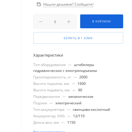
Нашли дешевле? Сообщите!
В КОРЗИНУ
КУПИТЬ В 1 КЛИК
Характеристики
Тип оборудования
—
штабелеры
гидравлические с электроподъемом
Грузоподъемность, кг
—
2000
Высота подъема, мм
—
1600
Высота подхвата, мм
—
90
Передвижение
—
механическое
Подъем
—
электрический
Тип аккумулятора
—
свинцово-кислотный
Аккумулятор, V/Ah
—
12/110
Длина вил, мм
—
1150
Все характеристики