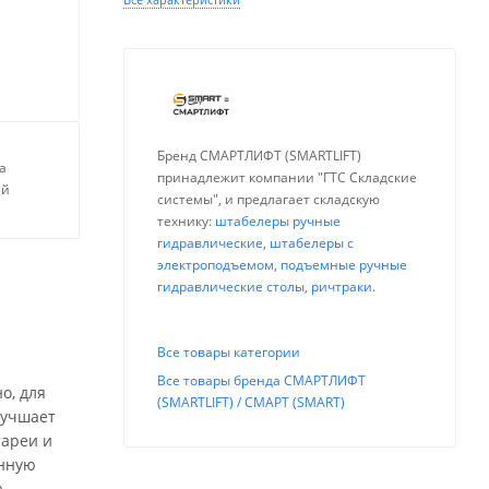
Бренд СМАРТЛИФТ (SMARTLIFT)
а
принадлежит компании "ГТС Складские
ей
системы", и предлагает складскую
технику:
штабелеры ручные
гидравлические
,
штабелеры с
электроподъемом
,
подъемные ручные
гидравлические столы
,
ричтраки
.
Все товары категории
Все товары бренда СМАРТЛИФТ
о, для
(SMARTLIFT) / СМАРТ (SMART)
лучшает
тареи и
енную
а