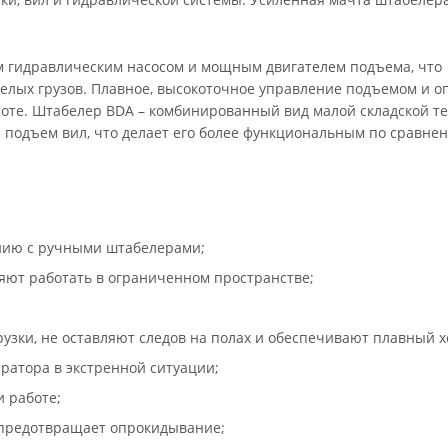
м гидравлическим насосом и мощным двигателем подъема, что
елых грузов. Плавное, высокоточное управление подъемом и о
соте. Штабелер BDA – комбинированный вид малой складской те
 подъем вил, что делает его более функциональным по сравне
ению с ручными штабелерами;
яют работать в ограниченном пространстве;
узки, не оставляют следов на полах и обеспечивают плавный х
ратора в экстренной ситуации;
 работе;
 предотвращает опрокидывание;