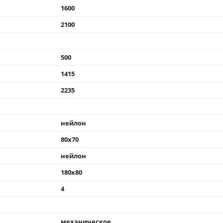
1600
2100
500
1415
2235
нейлон
80x70
нейлон
180x80
4
механическое