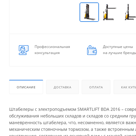
Профессиональная
Доступные цены
консультация
на лучшие бренд
ОПИСАНИЕ
ДОСТАВКА
ОПЛАТА
КАК КУП
Штабелеры с электроподъемом SMARTLIFT BDA 2016 – совр
обслуживания небольших складов и складов со средним гр
маневренность штабелера, что, несомненно, является ва
механическим стояночным тормозом, а также встроенным 
конструкцию, состоящую из основной рамы с мачтой, каре