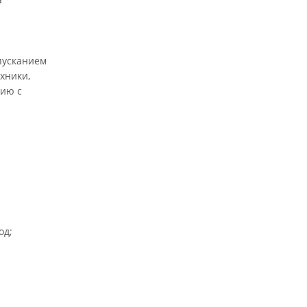
пусканием
хники,
нию с
од;