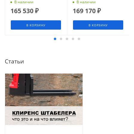
110Ач) СМАРТЛИФТ
В наличии
В наличии
(SMARTLIFT)
165 530
₽
169 170
₽
В КОРЗИНУ
В КОРЗИНУ
Статьи