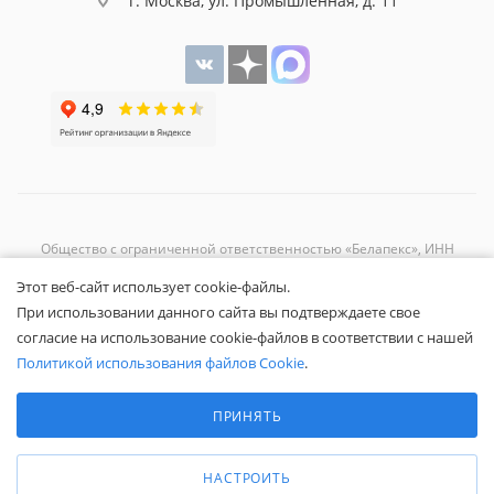
г. Москва, ул. Промышленная, д. 11
Общество с ограниченной ответственностью «Белапекс», ИНН
9724
044802
Этот веб-сайт использует cookie-файлы.
Обращаем ваше внимание, что вся представленная на сайте
При использовании данного сайта вы подтверждаете свое
информация носит исключительно информационный характер и не
согласие на использование cookie-файлов в соответствии с нашей
является публичной офертой.
Вы принимаете условия
политики
Политикой использования файлов Cookie
.
конфиденциальности
и
пользовательского соглашения
каждый раз,
Выберите настройки cookie
когда оставляете свои данные в любой форме обратной связи на
Минимальные
ПРИНЯТЬ
сайте Белапекс.ру.
Аналитические/Функциональные
© 2020 — 2025 Белапекс.ру
НАСТРОИТЬ