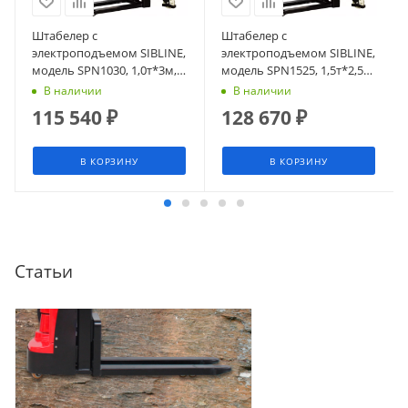
Штабелер с
Штабелер с
электроподъемом SIBLINE,
электроподъемом SIBLINE,
модель SPN1030, 1,0т*3м,
модель SPN1525, 1,5т*2,5м,
гелевая АКБ
гелевая АКБ
В наличии
В наличии
115 540
₽
128 670
₽
В КОРЗИНУ
В КОРЗИНУ
Статьи