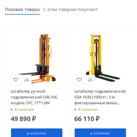
Похожие товары
С этим товаром покупают
Штабелер ручной
Штабелер гидравлический
гидравлический SIBLINE,
SDA 1030 (1000 кг; 3 м;
модель SYC, 1Т*1,6М
фиксированные вилы)
СМАРТЛИФТ (SMARTLIFT)
В наличии
В наличии
49 890
₽
66 110
₽
В КОРЗИНУ
В КОРЗИНУ