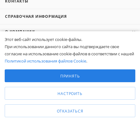
КОНТАКТЫ
СПРАВОЧНАЯ ИНФОРМАЦИЯ
О КОМПАНИИ
Этот веб-сайт использует cookie-файлы.
При использовании данного сайта вы подтверждаете свое
КОМПАНИЯМ
согласие на использование cookie-файлов в соответствии с нашей
Политикой использования файлов Cookie
.
ПОКУПАТЕЛЯМ
Выберите настройки cookie
Минимальные
ПРИНЯТЬ
Аналитические/Функциональные
8 (800) 600-95-10
ЗАКАЗАТЬ ЗВОНОК
НАСТРОИТЬ
zakaz@belapex.ru
г. Москва, ул. Промышленная, д. 11
ОТКАЗАТЬСЯ