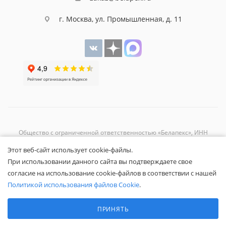
г. Москва, ул. Промышленная, д. 11
Общество с ограниченной ответственностью «Белапекс», ИНН
9724
044802
Этот веб-сайт использует cookie-файлы.
Обращаем ваше внимание, что вся представленная на сайте
При использовании данного сайта вы подтверждаете свое
информация носит исключительно информационный характер и не
согласие на использование cookie-файлов в соответствии с нашей
является публичной офертой.
Вы принимаете условия
политики
Политикой использования файлов Cookie
.
конфиденциальности
и
пользовательского соглашения
каждый раз,
Выберите настройки cookie
когда оставляете свои данные в любой форме обратной связи на
Минимальные
ПРИНЯТЬ
сайте Белапекс.ру.
Аналитические/Функциональные
© 2020 — 2025 Белапекс.ру