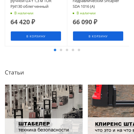
ручной 0,4 т 1,3 м TOR
гидравлический Shtapler
PJ4130 облегченный
SDA 1016 (A)
В наличии
В наличии
64 420
₽
66 090
₽
В КОРЗИНУ
В КОРЗИНУ
Статьи