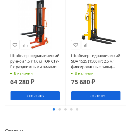
Штабелер гидравлический
Штабелер гидравлический
ручной 1,5 т 1,6 м TOR CTY-
SDA 1525 (1500 кг; 2,5 м;
E с раздвижными вилами
фиксированные вилы)
СМАРТЛИФТ (SMARTLIFT)
В наличии
В наличии
64 280
₽
75 680
₽
В КОРЗИНУ
В КОРЗИНУ