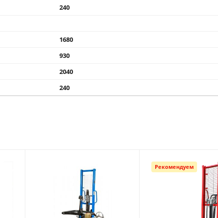
240
1680
930
2040
240
Рекомендуем