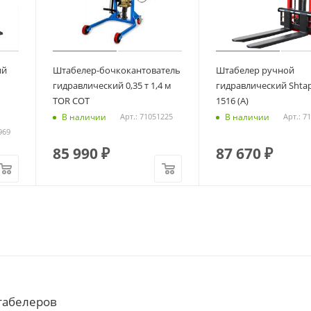
ий
Штабелер-бочкокантователь
Штабелер ручной
гидравлический 0,35 т 1,4 м
гидравлический Shtap
TOR COT
1516 (A)
В наличии
В наличии
Арт.: 71051225
Арт.: 7
969
85 990
₽
87 670
₽
табелеров