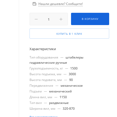
Нашли дешевле? Сообщите!
В КОРЗИНУ
КУПИТЬ В 1 КЛИК
Характеристики
Тип оборудования
—
штабелеры
гидравлические ручные
Грузоподъемность, кг
—
1500
Высота подъема, мм
—
3000
Высота подхвата, мм
—
90
Передвижение
—
механическое
Подъем
—
механический
Длина вил, мм
—
1150
Тип вил
—
раздвижные
Ширина вил, мм
—
320-870
Все характеристики