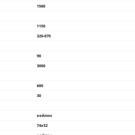
1500
1150
320-870
90
3000
600
30
нейлон
74x52