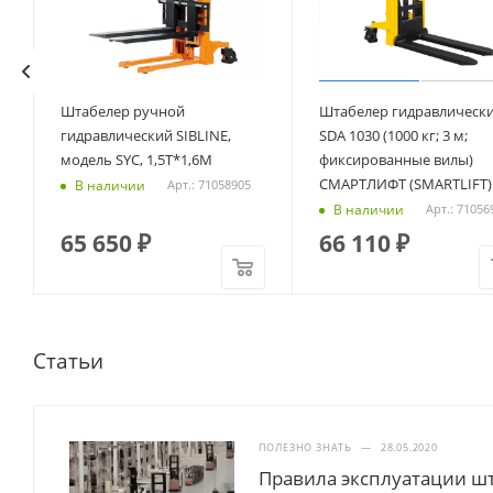
Штабелер ручной
Штабелер гидравлическ
T
гидравлический SIBLINE,
SDA 1030 (1000 кг; 3 м;
модель SYC, 1,5Т*1,6М
фиксированные вилы)
СМАРТЛИФТ (SMARTLIFT)
В наличии
Арт.: 71058905
В наличии
Арт.: 71056
65 650
₽
66 110
₽
Статьи
ПОЛЕЗНО ЗНАТЬ
—
28.05.2020
Правила эксплуатации ш