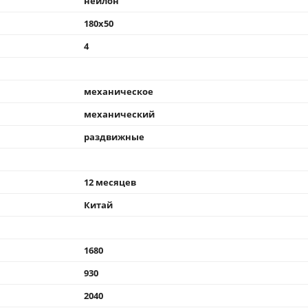
нейлон
180x50
4
механическое
механический
раздвижные
12 месяцев
Китай
1680
930
2040