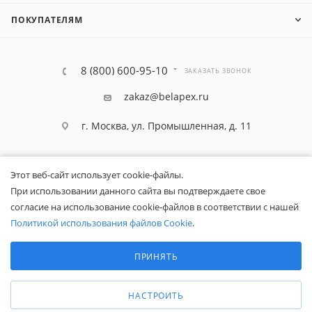
ПОКУПАТЕЛЯМ
8 (800) 600-95-10
ЗАКАЗАТЬ ЗВОНОК
zakaz@belapex.ru
г. Москва, ул. Промышленная, д. 11
Этот веб-сайт использует cookie-файлы.
При использовании данного сайта вы подтверждаете свое
согласие на использование cookie-файлов в соответствии с нашей
Политикой использования файлов Cookie
.
Выберите настройки cookie
Минимальные
ПРИНЯТЬ
Аналитические/Функциональные
Общество с ограниченной ответственностью «Белапекс», ИНН
НАСТРОИТЬ
9724
044802
Обращаем ваше внимание, что вся представленная на сайте