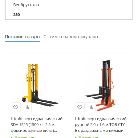
Вес брутто, кг
250
Похожие товары
С этим товаром покупают
Штабелер гидравлический
Штабелер гидравлический
SDA 1525 (1500 кг; 2,5 м;
ручной 2,0 т 1,6 м TOR CTY-
фиксированные вилы)
E с раздвижными вилами
СМАРТЛИФТ (SMARTLIFT)
В наличии
В наличии