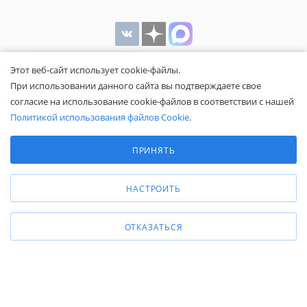
Этот веб-сайт использует cookie-файлы.
При использовании данного сайта вы подтверждаете свое
согласие на использование cookie-файлов в соответствии с нашей
Политикой использования файлов Cookie
.
Выберите настройки cookie
Минимальные
Общество с ограниченной ответственностью «Белапекс», ИНН
ПРИНЯТЬ
9724
044802
Аналитические/Функциональные
Обращаем ваше внимание, что вся представленная на сайте
НАСТРОИТЬ
информация носит исключительно информационный характер и не
является публичной офертой.
Вы принимаете условия
политики
ОТКАЗАТЬСЯ
конфиденциальности
и
пользовательского соглашения
каждый раз,
когда оставляете свои данные в любой форме обратной связи на
сайте Белапекс.ру.
© 2020 — 2025 Белапекс.ру