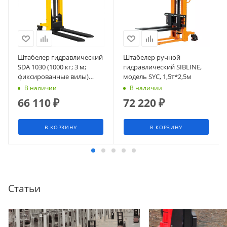
Штабелер гидравлический
Штабелер ручной
SDA 1030 (1000 кг; 3 м;
гидравлический SIBLINE,
фиксированные вилы)
модель SYC, 1,5т*2,5м
СМАРТЛИФТ (SMARTLIFT)
В наличии
В наличии
66 110
₽
72 220
₽
В КОРЗИНУ
В КОРЗИНУ
Статьи