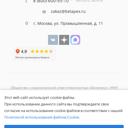
8 (800) 600-95-10
ЗАКАЗАТЬ ЗВОНОК
zakaz@belapex.ru
г. Москва, ул. Промышленная, д. 11
Общество с ограниченной ответственностью «Белапекс», ИНН
9724
044802
Этот веб-сайт использует cookie-файлы.
Обращаем ваше внимание, что вся представленная на сайте
При использовании данного сайта вы подтверждаете свое
информация носит исключительно информационный характер и не
согласие на использование cookie-файлов в соответствии с нашей
является публичной офертой.
Вы принимаете условия
политики
Политикой использования файлов Cookie
.
конфиденциальности
и
пользовательского соглашения
каждый раз,
Выберите настройки cookie
когда оставляете свои данные в любой форме обратной связи на