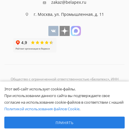
zakaz@belapex.ru
г. Москва, ул. Промышленная, д. 11
Общество с ограниченной ответственностью «Белапекс», ИНН
9724
044802
Этот веб-сайт использует cookie-файлы.
Обращаем ваше внимание, что вся представленная на сайте
При использовании данного сайта вы подтверждаете свое
информация носит исключительно информационный характер и не
согласие на использование cookie-файлов в соответствии с нашей
является публичной офертой.
Вы принимаете условия
политики
Политикой использования файлов Cookie
.
конфиденциальности
и
пользовательского соглашения
каждый раз,
Выберите настройки cookie
когда оставляете свои данные в любой форме обратной связи на
Минимальные
ПРИНЯТЬ
сайте Белапекс.ру.
Аналитические/Функциональные